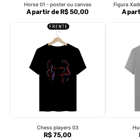
Horse 01 - poster ou canvas
Figura Xad
A partir de R$ 50,00
A par
Chess players 03
Hu
R$ 75,00