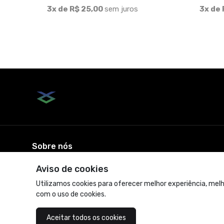
3x de R$ 25,00
sem juros
3x de 
Sobre nós
Aviso de cookies
© Dados do vendedor: CPF 344.145.331-04
Utilizamos cookies para oferecer melhor experiência, melh
com o uso de cookies.
Aceitar todos os cookies
Acompanhe-nos: