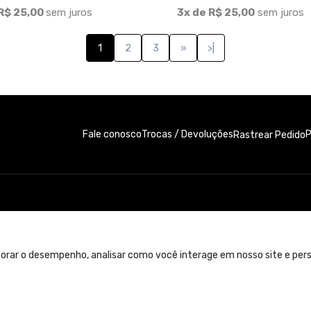
R$ 25,00
sem juros
3x de R$ 25,00
sem juros
1
2
3
»
>|
Fale conosco
Trocas / Devoluções
P
Rastrear Pedido
orar o desempenho, analisar como você interage em nosso site e perso